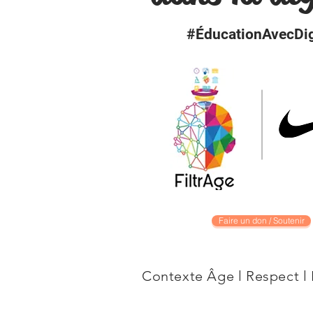
#ÉducationAvecDig
Faire un don / Soutenir
Contexte Âge l Respect l