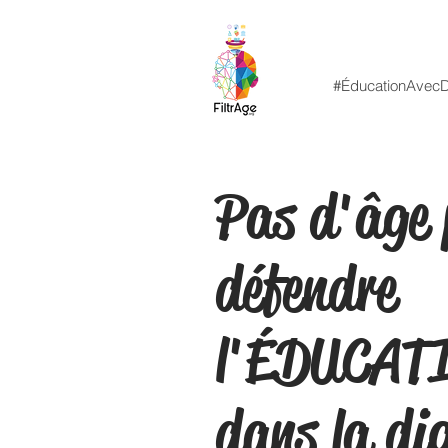
#ÉducationAvecD
Pas d'âge 
défendre
l'ÉDUCAT
dans la di