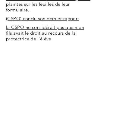
plaintes sur les feuilles de leur
formulaire.
(CSPO) conclu son dernier rapport
la CSPO ne considérait pas que mon
fils avait le droit au recours de la
protectrice de l’élève
raccrocher au nez avant d’admettre
finalement dans leur rapport qu’il avait
mal classifié le livre.